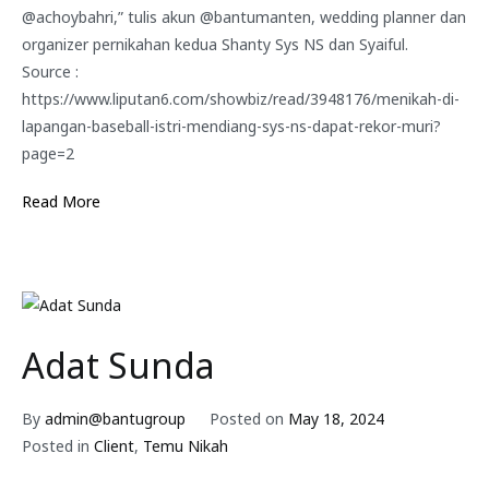
@achoybahri,” tulis akun @bantumanten, wedding planner dan
organizer pernikahan kedua Shanty Sys NS dan Syaiful.
Source :
https://www.liputan6.com/showbiz/read/3948176/menikah-di-
lapangan-baseball-istri-mendiang-sys-ns-dapat-rekor-muri?
page=2
Read More
Adat Sunda
By
admin@bantugroup
Posted on
May 18, 2024
Posted in
Client
,
Temu Nikah