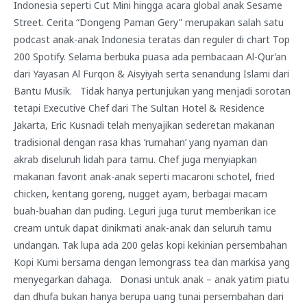
Indonesia seperti Cut Mini hingga acara global anak Sesame
Street. Cerita “Dongeng Paman Gery” merupakan salah satu
podcast anak-anak Indonesia teratas dan reguler di chart Top
200 Spotify. Selama berbuka puasa ada pembacaan Al-Qur’an
dari Yayasan Al Furqon & Aisyiyah serta senandung Islami dari
Bantu Musik. Tidak hanya pertunjukan yang menjadi sorotan
tetapi Executive Chef dari The Sultan Hotel & Residence
Jakarta, Eric Kusnadi telah menyajikan sederetan makanan
tradisional dengan rasa khas ‘rumahan’ yang nyaman dan
akrab diseluruh lidah para tamu. Chef juga menyiapkan
makanan favorit anak-anak seperti macaroni schotel, fried
chicken, kentang goreng, nugget ayam, berbagai macam
buah-buahan dan puding. Leguri juga turut memberikan ice
cream untuk dapat dinikmati anak-anak dan seluruh tamu
undangan. Tak lupa ada 200 gelas kopi kekinian persembahan
Kopi Kumi bersama dengan lemongrass tea dan markisa yang
menyegarkan dahaga. Donasi untuk anak – anak yatim piatu
dan dhufa bukan hanya berupa uang tunai persembahan dari