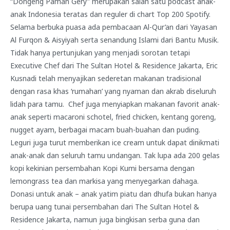
“Dongeng Paman Gery” merupakan salah satu podcast anak-
anak Indonesia teratas dan reguler di chart Top 200 Spotify.
Selama berbuka puasa ada pembacaan Al-Qur’an dari Yayasan
Al Furqon & Aisyiyah serta senandung Islami dari Bantu Musik.
Tidak hanya pertunjukan yang menjadi sorotan tetapi
Executive Chef dari The Sultan Hotel & Residence Jakarta, Eric
Kusnadi telah menyajikan sederetan makanan tradisional
dengan rasa khas ‘rumahan’ yang nyaman dan akrab diseluruh
lidah para tamu. Chef juga menyiapkan makanan favorit anak-
anak seperti macaroni schotel, fried chicken, kentang goreng,
nugget ayam, berbagai macam buah-buahan dan puding.
Leguri juga turut memberikan ice cream untuk dapat dinikmati
anak-anak dan seluruh tamu undangan. Tak lupa ada 200 gelas
kopi kekinian persembahan Kopi Kumi bersama dengan
lemongrass tea dan markisa yang menyegarkan dahaga.
Donasi untuk anak – anak yatim piatu dan dhufa bukan hanya
berupa uang tunai persembahan dari The Sultan Hotel &
Residence Jakarta, namun juga bingkisan serba guna dan