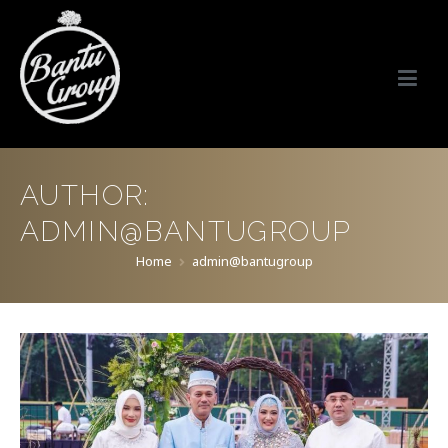
Bantu Group Indonesia
Wedding Planner and Organizer
AUTHOR:
ADMIN@BANTUGROUP
Home
admin@bantugroup