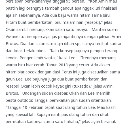
persiapan pernikahannya tinggal 95 persen. “Koh Amin mau
pastiin lagi orangnya tambah gendut apa nggak. Ini finalisasi
aja sih sebenarnya. Ada dua baju warna hitam sama biru.
Hitam buat pemberkatan, biru malam hari (resepsi),” jelas
Okan sambil menunjukkan salah satu jasnya. Mantan suami
Viviane itu mempercayai jas pengantinnya dengan pilihan Amin
Brutus. Dia dan calon istri ingin dihari spesialnya terlihat santai
dan tidak terlalu ribet. “Kalo konsep bajunya pengen terang
sendiri. Pengen lebih santai,” kata Lee. “Trendnya memang
warna biru biar cerah. Tahun 2018 yang cerah. Ada aksen
hitam biar cocok dengan dasi. Terus ini juga disesuaikan sama
gaun Lee. Lee bajunya juga dua buat pemberkatan dan
resepsi. Okan lebih cocok kayak gini (tuxsedo),” jelas Amin
Brutus. Undangan sudah disebar, Okan dan Lee memilih
pesta outdoor. Tanggal pernikahan pun sudah ditentukan.
“Tanggal 10 Februari tepat saat ulang tahun Lee. Mau kasih
yang spesial lah. Supaya nanti pas ulang tahun dan ultah
pernikahan kadonya cuma satu hahaha,” jelas ayah beranak