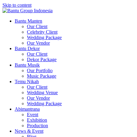
Skip to content
Bantu Group Indonesia
Wedding Planner and Organizer
Bantu Manten
Our Client
Celebrity Client
Wedding Package
Our Vendor
Bantu Dekor
Our Client
Dekor Package
Bantu Musik
Our Portfolio
Music Package
Temu Nikah
Our Client
Wedding Venue
Our Vendor
Wedding Package
Abimantrana
Event
Exhibition
Production
News & Event
Blog