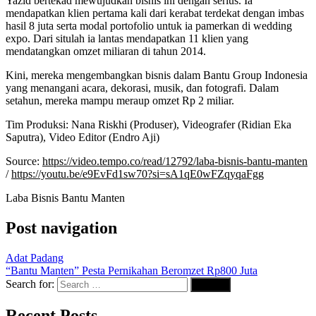
Yazid bertekad mewujudkan bisnis ini dengan serius. Ia
mendapatkan klien pertama kali dari kerabat terdekat dengan imbas
hasil 8 juta serta modal portofolio untuk ia pamerkan di wedding
expo. Dari situlah ia lantas mendapatkan 11 klien yang
mendatangkan omzet miliaran di tahun 2014.
Kini, mereka mengembangkan bisnis dalam Bantu Group Indonesia
yang menangani acara, dekorasi, musik, dan fotografi. Dalam
setahun, mereka mampu meraup omzet Rp 2 miliar.
Tim Produksi: Nana Riskhi (Produser), Videografer (Ridian Eka
Saputra), Video Editor (Endro Aji)
Source:
https://video.tempo.co/read/12792/laba-bisnis-bantu-manten
/
https://youtu.be/e9EvFd1sw70?si=sA1qE0wFZqyqaFgg
Laba Bisnis Bantu Manten
Post navigation
Adat Padang
“Bantu Manten” Pesta Pernikahan Beromzet Rp800 Juta
Search for:
Recent Posts